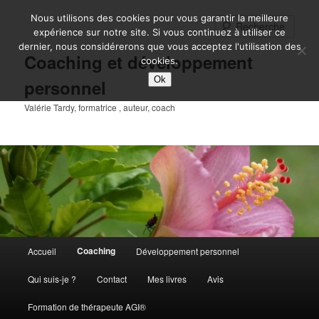
Aller
Nous utilisons des cookies pour vous garantir la meilleure
au
Rech
expérience sur notre site. Si vous continuez à utiliser ce
contenu
dernier, nous considérerons que vous acceptez l'utilisation des
principal
Coaching et développement
cookies.
Ok
personnel
Valérie Tardy, formatrice , auteur, coach
Menu
Coaching
Accueil
Développement personnel
principal
Qui suis-je ?
Contact
Mes livres
Avis
Formation de thérapeute AGI®