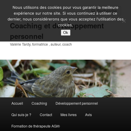
Aller
Nous utilisons des cookies pour vous garantir la meilleure
au
Rech
expérience sur notre site. Si vous continuez à utiliser ce
contenu
dernier, nous considérerons que vous acceptez l'utilisation des
principal
Coaching et développement
cookies.
Ok
personnel
Valérie Tardy, formatrice , auteur, coach
Menu
Accueil
Coaching
Développement personnel
principal
Qui suis-je ?
Contact
Mes livres
Avis
Formation de thérapeute AGI®