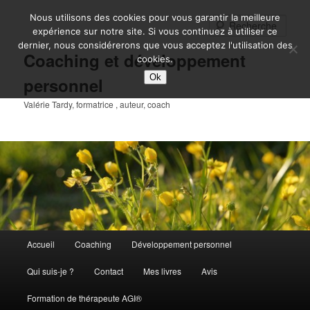
Aller
Nous utilisons des cookies pour vous garantir la meilleure
au
Rech
expérience sur notre site. Si vous continuez à utiliser ce
contenu
dernier, nous considérerons que vous acceptez l'utilisation des
principal
Coaching et développement
cookies.
Ok
personnel
Valérie Tardy, formatrice , auteur, coach
Menu
Accueil
Coaching
Développement personnel
principal
Qui suis-je ?
Contact
Mes livres
Avis
Formation de thérapeute AGI®